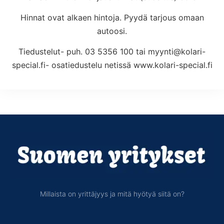
Hinnat ovat alkaen hintoja. Pyydä tarjous omaan
autoosi.
Tiedustelut- puh. 03 5356 100 tai myynti@kolari-
special.fi- osatiedustelu netissä www.kolari-special.fi
Millaista on yrittäjyys ja mitä hyötyä siitä on?