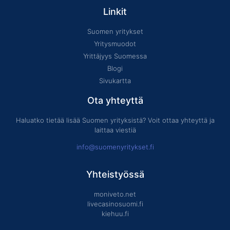
Linkit
Suomen yritykset
Yritysmuodot
Yrittäjyys Suomessa
Blogi
Sivukartta
Ota yhteyttä
Haluatko tietää lisää Suomen yrityksistä? Voit ottaa yhteyttä ja
laittaa viestiä
info@suomenyritykset.fi
Yhteistyössä
moniveto.net
livecasinosuomi.fi
kiehuu.fi