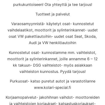
purkukuntoiseen! Ota yhteyttä ja tee tarjous!
Tuotteet ja palvelut
Varaosamyynnistä- käytetyt osat- kunnostetut
vaihdelaatikot, moottorit ja sylinterinkannet- uudet
osat VW pakettiautoihin- uudet osat Seat, Skoda,
Audi ja VW henkilöautoihin
Kunnostetut osat- kunnostamme mm. vaihteistot,
moottorit ja sylinterinkannet, joille annamme 6 – 12
kk takuun- DSG vaihteistot- myös asiakkaan
vaihteiston kunnostus. Pyydä tarjous!
Purkuosat- katso puretut autot ja varastotilanne
www.kolari-special.fi
Korjaamopalvelut- jakohihnan vaihdot- moottoreiden
ja vaihteistojen korjaukset- katsastuskorjaukset-