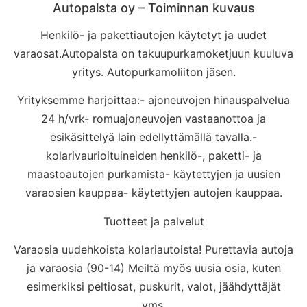
Autopalsta oy – Toiminnan kuvaus
Henkilö- ja pakettiautojen käytetyt ja uudet
varaosat.Autopalsta on takuupurkamoketjuun kuuluva
yritys. Autopurkamoliiton jäsen.
Yrityksemme harjoittaa:- ajoneuvojen hinauspalvelua
24 h/vrk- romuajoneuvojen vastaanottoa ja
esikäsittelyä lain edellyttämällä tavalla.-
kolarivaurioituineiden henkilö-, paketti- ja
maastoautojen purkamista- käytettyjen ja uusien
varaosien kauppaa- käytettyjen autojen kauppaa.
Tuotteet ja palvelut
Varaosia uudehkoista kolariautoista! Purettavia autoja
ja varaosia (90-14) Meiltä myös uusia osia, kuten
esimerkiksi peltiosat, puskurit, valot, jäähdyttäjät
yms.