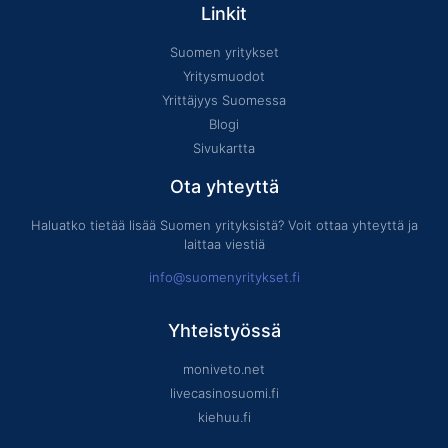
Linkit
Suomen yritykset
Yritysmuodot
Yrittäjyys Suomessa
Blogi
Sivukartta
Ota yhteyttä
Haluatko tietää lisää Suomen yrityksistä? Voit ottaa yhteyttä ja
laittaa viestiä
info@suomenyritykset.fi
Yhteistyössä
moniveto.net
livecasinosuomi.fi
kiehuu.fi