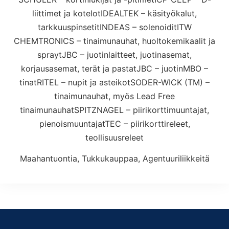
liittimet ja kotelotIDEALTEK – käsityökalut,
tarkkuuspinsetitINDEAS – solenoiditITW
CHEMTRONICS – tinaimunauhat, huoltokemikaalit ja
spraytJBC – juotinlaitteet, juotinasemat,
korjausasemat, terät ja pastatJBC – juotinMBO –
tinatRITEL – nupit ja asteikotSODER-WICK (TM) –
tinaimunauhat, myös Lead Free
tinaimunauhatSPITZNAGEL – piirikorttimuuntajat,
pienoismuuntajatTEC – piirikorttireleet,
teollisuusreleet
Maahantuontia, Tukkukauppaa, Agentuuriliikkeitä