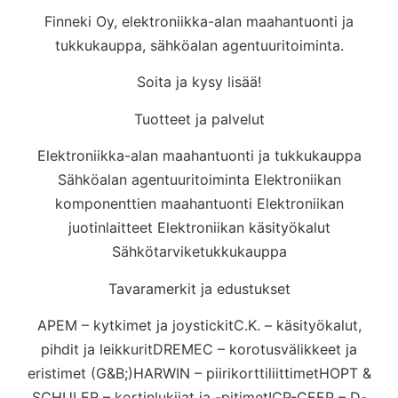
Finneki Oy, elektroniikka-alan maahantuonti ja
tukkukauppa, sähköalan agentuuritoiminta.
Soita ja kysy lisää!
Tuotteet ja palvelut
Elektroniikka-alan maahantuonti ja tukkukauppa
Sähköalan agentuuritoiminta Elektroniikan
komponenttien maahantuonti Elektroniikan
juotinlaitteet Elektroniikan käsityökalut
Sähkötarviketukkukauppa
Tavaramerkit ja edustukset
APEM – kytkimet ja joystickitC.K. – käsityökalut,
pihdit ja leikkuritDREMEC – korotusvälikkeet ja
eristimet (G&B;)HARWIN – piirikorttiliittimetHOPT &
SCHULER – kortinlukijat ja -pitimetICP-CEEP – D-