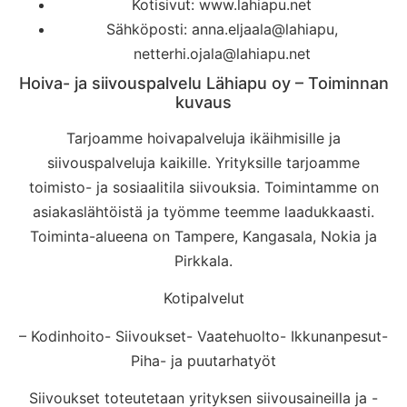
Kotisivut: www.lahiapu.net
Sähköposti: anna.eljaala@lahiapu,
netterhi.ojala@lahiapu.net
Hoiva- ja siivouspalvelu Lähiapu oy – Toiminnan
kuvaus
Tarjoamme hoivapalveluja ikäihmisille ja
siivouspalveluja kaikille. Yrityksille tarjoamme
toimisto- ja sosiaalitila siivouksia. Toimintamme on
asiakaslähtöistä ja työmme teemme laadukkaasti.
Toiminta-alueena on Tampere, Kangasala, Nokia ja
Pirkkala.
Kotipalvelut
– Kodinhoito- Siivoukset- Vaatehuolto- Ikkunanpesut-
Piha- ja puutarhatyöt
Siivoukset toteutetaan yrityksen siivousaineilla ja -