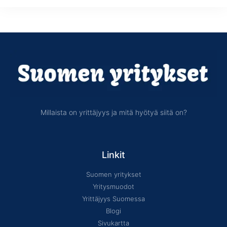
Millaista on yrittäjyys ja mitä hyötyä siitä on?
Linkit
Suomen yritykset
Yritysmuodot
Yrittäjyys Suomessa
Blogi
Sivukartta