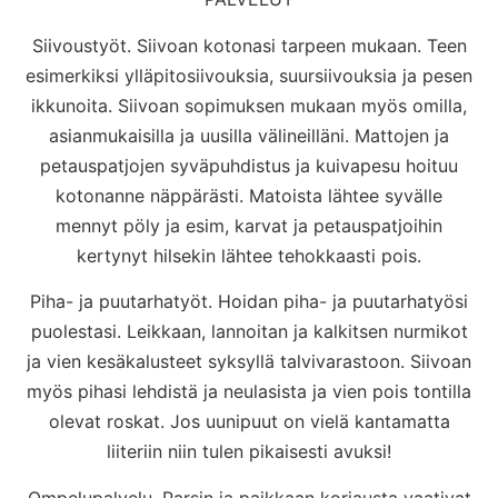
Siivoustyöt. Siivoan kotonasi tarpeen mukaan. Teen
esimerkiksi ylläpitosiivouksia, suursiivouksia ja pesen
ikkunoita. Siivoan sopimuksen mukaan myös omilla,
asianmukaisilla ja uusilla välineilläni. Mattojen ja
petauspatjojen syväpuhdistus ja kuivapesu hoituu
kotonanne näppärästi. Matoista lähtee syvälle
mennyt pöly ja esim, karvat ja petauspatjoihin
kertynyt hilsekin lähtee tehokkaasti pois.
Piha- ja puutarhatyöt. Hoidan piha- ja puutarhatyösi
puolestasi. Leikkaan, lannoitan ja kalkitsen nurmikot
ja vien kesäkalusteet syksyllä talvivarastoon. Siivoan
myös pihasi lehdistä ja neulasista ja vien pois tontilla
olevat roskat. Jos uunipuut on vielä kantamatta
liiteriin niin tulen pikaisesti avuksi!
Ompelupalvelu. Parsin ja paikkaan korjausta vaativat