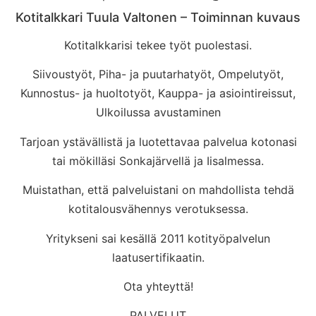
Kotitalkkari Tuula Valtonen – Toiminnan kuvaus
Kotitalkkarisi tekee työt puolestasi.
Siivoustyöt, Piha- ja puutarhatyöt, Ompelutyöt,
Kunnostus- ja huoltotyöt, Kauppa- ja asiointireissut,
Ulkoilussa avustaminen
Tarjoan ystävällistä ja luotettavaa palvelua kotonasi
tai mökilläsi Sonkajärvellä ja Iisalmessa.
Muistathan, että palveluistani on mahdollista tehdä
kotitalousvähennys verotuksessa.
Yritykseni sai kesällä 2011 kotityöpalvelun
laatusertifikaatin.
Ota yhteyttä!
PALVELUT