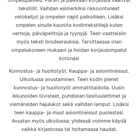
tekstiilit. Vaihdan esimerkiksi rikkoontuneet
vetoketjut ja ompelen napit paikoilleen. Lisäksi
ompelen sinulle kauniita kodintekstiilejä kuten
verhoja, päiväpeittoja ja tyynyjä. Teen vaatteisiin
myös teksti brodeerauksia. Tarvittaessa otan
ompelukoneen mukaani ja hoidan korjausompelut
kotonasi
Kunnostus- ja huoltotyöt. Kauppa- ja asiointireissut.
Ulkoilussa avustaminen. Teen kodin pienet
kunnostus- ja huoltotyöt ammattitaidolla. Uusin
ikkunoiden tiivisteet, puhdistan liesituulettimet ja
viemäreiden hajulukot sekä vaihdan lamput. Lisäksi
teen kauppa- ja muut asiointireissut puolestasi.
Avustan myös ulkoilussa; yhdessä voimme käydä
vaikka kirjastossa tai hoitamassa haudat.