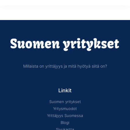
Millaista on yrittäjyys ja mitä hyötyä siitä on?
Linkit
Suomen yritykset
Yritysmuodot
Yrittäjyys Suomessa
Blogi
Sivukartta