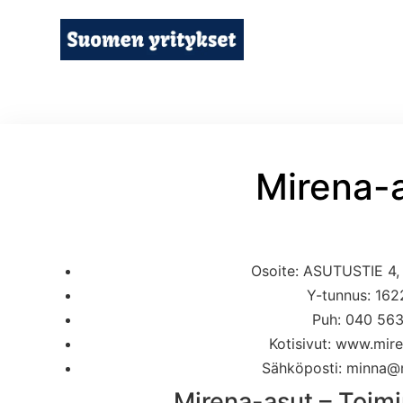
Mirena-
Osoite: ASUTUSTIE 4
Y-tunnus: 16
Puh: 040 56
Kotisivut: www.mir
Sähköposti: minna@m
Mirena-asut – Toim