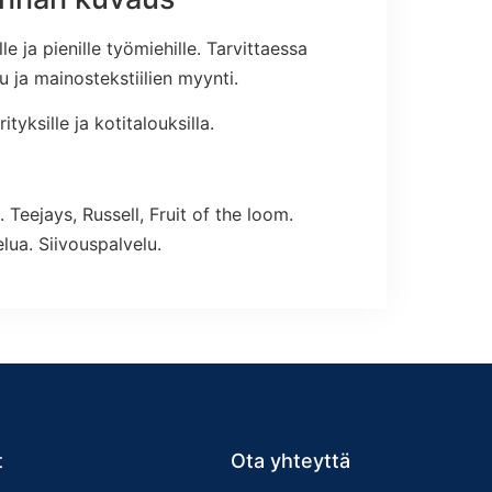
e ja pienille työmiehille. Tarvittaessa
ja mainostekstiilien myynti.
ityksille ja kotitalouksilla.
 Teejays, Russell, Fruit of the loom.
ua. Siivouspalvelu.
t
Ota yhteyttä