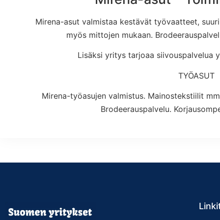
Mirena-asut valmistaa kestävät työvaatteet, suurill
myös mittojen mukaan. Brodeerauspalvelu 
Lisäksi yritys tarjoaa siivouspalvelua yr
TYÖASUT
Mirena-työasujen valmistus. Mainostekstiilit mm.
Brodeerauspalvelu. Korjausompel
Linki