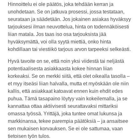
Hinnoittelu ei ole päätös, joka tehdään kerran ja
unohdetaan. Se on jatkuva prosessi, jossa testataan,
seurataan ja säädetään. Jos jokainen asiakas hyväksyy
tarjouksesi ilman neuvottelua, hinta on todennäköisesti
liian matala. Jos taas iso osa tarjouksista jää
hyväksymättä, voi olla syytä miettiä, onko hinta
kohdillaan tai viestiikö tarjous arvon tarpeeksi selkeästi.
Hyvä tavoite on se, että noin yksi viidestä tai neljästä
potentiaalisesta asiakkaasta kokee hinnan liian
korkeaksi. Se on merkki siitä, että olet oikealla tasolla –
et myy itseäsi liian halvalla, mutta et myöskään ole niin
kallis, että asiakkaat katoavat ennen kuin ehdit edes
puhua. Tämä tasapaino löytyy vain kokeilemalla, ja se
kannattaa ottaa aktiivisesti seurattavaksi mittariksi
omassa työssä. Yrittäjä, joka tuntee omat lukunsa ja
markkinansa, tekee parempia päätöksiä – ja ansaitsee
sen mukaisen korvauksen. Se ei ole sattumaa, vaan
tietoisen työn tulos.