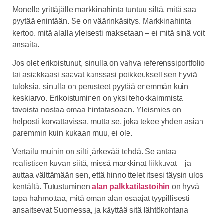
Monelle yrittäjälle markkinahinta tuntuu siltä, mitä saa
pyytää enintään. Se on väärinkäsitys. Markkinahinta
kertoo, mitä alalla yleisesti maksetaan – ei mitä sinä voit
ansaita.
Jos olet erikoistunut, sinulla on vahva referenssiportfolio
tai asiakkaasi saavat kanssasi poikkeuksellisen hyviä
tuloksia, sinulla on perusteet pyytää enemmän kuin
keskiarvo. Erikoistuminen on yksi tehokkaimmista
tavoista nostaa omaa hintatasoaan. Yleismies on
helposti korvattavissa, mutta se, joka tekee yhden asian
paremmin kuin kukaan muu, ei ole.
Vertailu muihin on silti järkevää tehdä. Se antaa
realistisen kuvan siitä, missä markkinat liikkuvat – ja
auttaa välttämään sen, että hinnoittelet itsesi täysin ulos
kentältä. Tutustuminen
alan palkkatilastoihin
on hyvä
tapa hahmottaa, mitä oman alan osaajat tyypillisesti
ansaitsevat Suomessa, ja käyttää sitä lähtökohtana