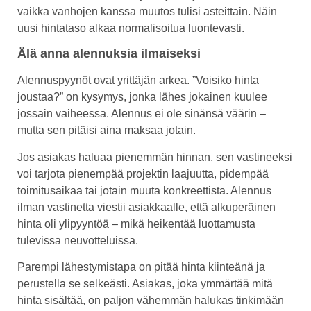
vaikka vanhojen kanssa muutos tulisi asteittain. Näin
uusi hintataso alkaa normalisoitua luontevasti.
Älä anna alennuksia ilmaiseksi
Alennuspyynöt ovat yrittäjän arkea. ”Voisiko hinta
joustaa?” on kysymys, jonka lähes jokainen kuulee
jossain vaiheessa. Alennus ei ole sinänsä väärin –
mutta sen pitäisi aina maksaa jotain.
Jos asiakas haluaa pienemmän hinnan, sen vastineeksi
voi tarjota pienempää projektin laajuutta, pidempää
toimitusaikaa tai jotain muuta konkreettista. Alennus
ilman vastinetta viestii asiakkaalle, että alkuperäinen
hinta oli ylipyyntöä – mikä heikentää luottamusta
tulevissa neuvotteluissa.
Parempi lähestymistapa on pitää hinta kiinteänä ja
perustella se selkeästi. Asiakas, joka ymmärtää mitä
hinta sisältää, on paljon vähemmän halukas tinkimään