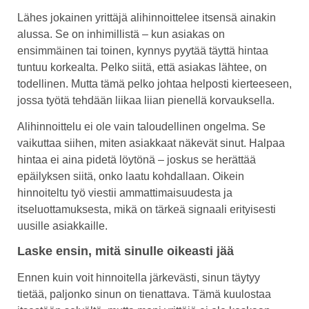
Lähes jokainen yrittäjä alihinnoittelee itsensä ainakin
alussa. Se on inhimillistä – kun asiakas on
ensimmäinen tai toinen, kynnys pyytää täyttä hintaa
tuntuu korkealta. Pelko siitä, että asiakas lähtee, on
todellinen. Mutta tämä pelko johtaa helposti kierteeseen,
jossa työtä tehdään liikaa liian pienellä korvauksella.
Alihinnoittelu ei ole vain taloudellinen ongelma. Se
vaikuttaa siihen, miten asiakkaat näkevät sinut. Halpaa
hintaa ei aina pidetä löytönä – joskus se herättää
epäilyksen siitä, onko laatu kohdallaan. Oikein
hinnoiteltu työ viestii ammattimaisuudesta ja
itseluottamuksesta, mikä on tärkeä signaali erityisesti
uusille asiakkaille.
Laske ensin, mitä sinulle oikeasti jää
Ennen kuin voit hinnoitella järkevästi, sinun täytyy
tietää, paljonko sinun on tienattava. Tämä kuulostaa