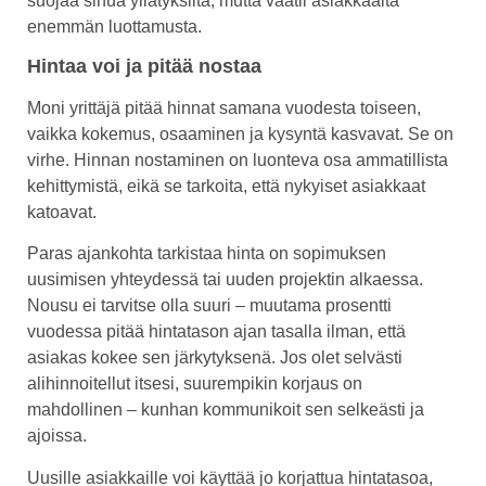
suojaa sinua yllätyksiltä, mutta vaatii asiakkaalta
enemmän luottamusta.
Hintaa voi ja pitää nostaa
Moni yrittäjä pitää hinnat samana vuodesta toiseen,
vaikka kokemus, osaaminen ja kysyntä kasvavat. Se on
virhe. Hinnan nostaminen on luonteva osa ammatillista
kehittymistä, eikä se tarkoita, että nykyiset asiakkaat
katoavat.
Paras ajankohta tarkistaa hinta on sopimuksen
uusimisen yhteydessä tai uuden projektin alkaessa.
Nousu ei tarvitse olla suuri – muutama prosentti
vuodessa pitää hintatason ajan tasalla ilman, että
asiakas kokee sen järkytyksenä. Jos olet selvästi
alihinnoitellut itsesi, suurempikin korjaus on
mahdollinen – kunhan kommunikoit sen selkeästi ja
ajoissa.
Uusille asiakkaille voi käyttää jo korjattua hintatasoa,