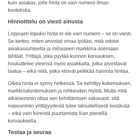
kuin asiakas, jolle hinta on vain numero ilman
kontekstia.
Hinnoittelu on viesti sinusta
Loppujen lopuksi hinta ei ole vain numero – se on viesti.
Se kertoo, miten arvostat omaa työtäsi, mitä odotat
asiakassuhteelta ja millaiseen markkina-asemaan
tähtäät. Yrittäjä, joka pyytää kunnon korvauksen,
houkuttelee yleensä myös asiakkaita, jotka arvostavat
laatua – eikä niitä, jotka etsivät pelkkää halvinta hintaa.
Oikea hinta ei synny hetkessä. Se kehittyy kokemuksen,
markkinatuntemuksen ja rohkeuden myötä. Mutta mitä
aikaisemmin ottaa sen kehittämisen vakavasti, sitä
nopeammin yrittäjyydestä tulee taloudellisesti kestävää
– eikä vain kiireistä puurtamista liian pienellä
korvauksella.
Testaa ja seuraa