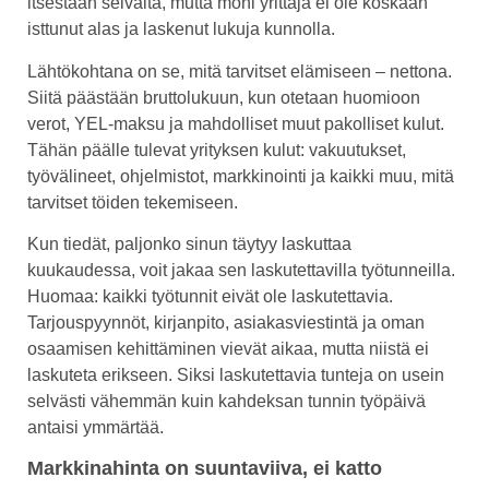
itsestään selvältä, mutta moni yrittäjä ei ole koskaan
isttunut alas ja laskenut lukuja kunnolla.
Lähtökohtana on se, mitä tarvitset elämiseen – nettona.
Siitä päästään bruttolukuun, kun otetaan huomioon
verot, YEL-maksu ja mahdolliset muut pakolliset kulut.
Tähän päälle tulevat yrityksen kulut: vakuutukset,
työvälineet, ohjelmistot, markkinointi ja kaikki muu, mitä
tarvitset töiden tekemiseen.
Kun tiedät, paljonko sinun täytyy laskuttaa
kuukaudessa, voit jakaa sen laskutettavilla työtunneilla.
Huomaa: kaikki työtunnit eivät ole laskutettavia.
Tarjouspyynnöt, kirjanpito, asiakasviestintä ja oman
osaamisen kehittäminen vievät aikaa, mutta niistä ei
laskuteta erikseen. Siksi laskutettavia tunteja on usein
selvästi vähemmän kuin kahdeksan tunnin työpäivä
antaisi ymmärtää.
Markkinahinta on suuntaviiva, ei katto