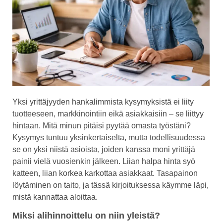
Yksi yrittäjyyden hankalimmista kysymyksistä ei liity
tuotteeseen, markkinointiin eikä asiakkaisiin – se liittyy
hintaan. Mitä minun pitäisi pyytää omasta työstäni?
Kysymys tuntuu yksinkertaiselta, mutta todellisuudessa
se on yksi niistä asioista, joiden kanssa moni yrittäjä
painii vielä vuosienkin jälkeen. Liian halpa hinta syö
katteen, liian korkea karkottaa asiakkaat. Tasapainon
löytäminen on taito, ja tässä kirjoituksessa käymme läpi,
mistä kannattaa aloittaa.
Miksi alihinnoittelu on niin yleistä?