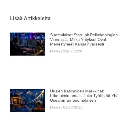
Lisää Artikkeleita
Suomalaiset Startupit Peliteknologian
Viennissä: Mitkä Yritykset Ovat
Menestyneet Kansainvälisesti
Minna
22/07/2026
Uusien Kasinoiden Markkinat:
Liiketoimintamalli, Joka Työllistää Yhä
Useamman Suomalaisen
Minna
02/07/2026