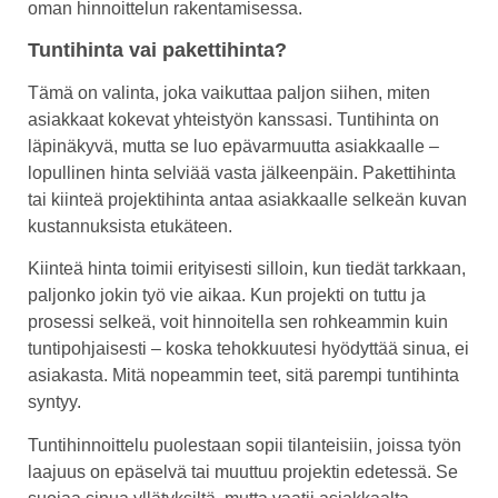
oman hinnoittelun rakentamisessa.
Tuntihinta vai pakettihinta?
Tämä on valinta, joka vaikuttaa paljon siihen, miten
asiakkaat kokevat yhteistyön kanssasi. Tuntihinta on
läpinäkyvä, mutta se luo epävarmuutta asiakkaalle –
lopullinen hinta selviää vasta jälkeenpäin. Pakettihinta
tai kiinteä projektihinta antaa asiakkaalle selkeän kuvan
kustannuksista etukäteen.
Kiinteä hinta toimii erityisesti silloin, kun tiedät tarkkaan,
paljonko jokin työ vie aikaa. Kun projekti on tuttu ja
prosessi selkeä, voit hinnoitella sen rohkeammin kuin
tuntipohjaisesti – koska tehokkuutesi hyödyttää sinua, ei
asiakasta. Mitä nopeammin teet, sitä parempi tuntihinta
syntyy.
Tuntihinnoittelu puolestaan sopii tilanteisiin, joissa työn
laajuus on epäselvä tai muuttuu projektin edetessä. Se