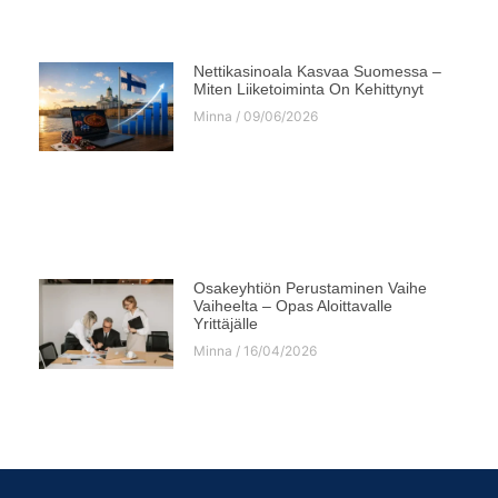
Nettikasinoala Kasvaa Suomessa –
Miten Liiketoiminta On Kehittynyt
Minna
09/06/2026
Osakeyhtiön Perustaminen Vaihe
Vaiheelta – Opas Aloittavalle
Yrittäjälle
Minna
16/04/2026