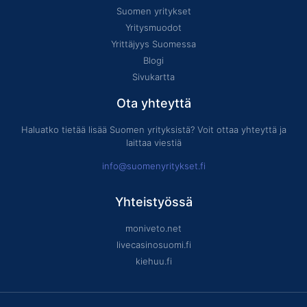
Suomen yritykset
Yritysmuodot
Yrittäjyys Suomessa
Blogi
Sivukartta
Ota yhteyttä
Haluatko tietää lisää Suomen yrityksistä? Voit ottaa yhteyttä ja
laittaa viestiä
info@suomenyritykset.fi
Yhteistyössä
moniveto.net
livecasinosuomi.fi
kiehuu.fi